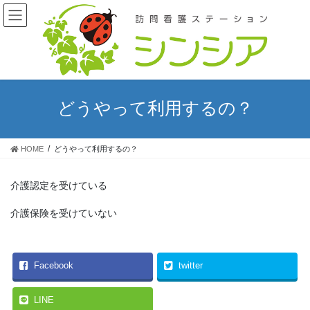
コ
ナ
ン
ビ
テ
ゲ
ン
ー
ツ
シ
へ
ョ
ス
ン
どうやって利用するの？
キ
に
ッ
移
プ
動
HOME
どうやって利用するの？
介護認定を受けている
介護保険を受けていない
Facebook
twitter
LINE